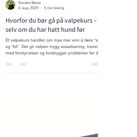
Sandra Marie
3. aug. 2025
5 min lesing
Hvorfor du bør gå på valpekurs –
selv om du har hatt hund før
Et valpekurs handler om mye mer enn å lære “sitt”
og “bli”. Det gir valpen trygg sosialisering, trening
med forstyrrelser og forebygger problemer før de
oppstår. Uansett om du er førstegangseier eller
har hatt hund før, kan et godt valpekurs gi både
deg og valpen den beste starten sammen.