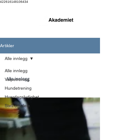
422616148106434
Artikler
Alle innlegg
Alle innlegg
Alle innlegg
Valpetrening
Hundetrening
Hverdagslydighet
Stell og pleie