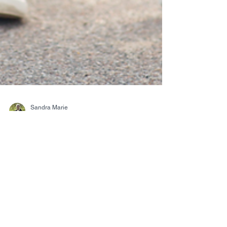
Sandra Marie
17. jan. 2025
4 min lesing
Gå pent i bånd-Hvordan stoppe