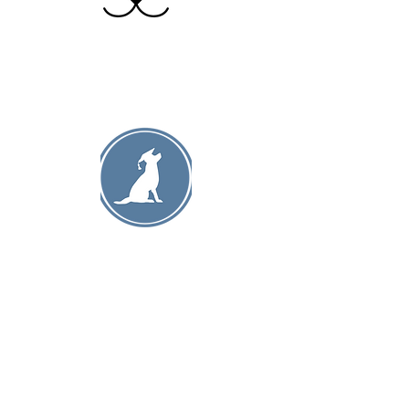
Avdelinger
Oslo
Bergen
Trondheim
Kløfta
Hamar
Lillehammer