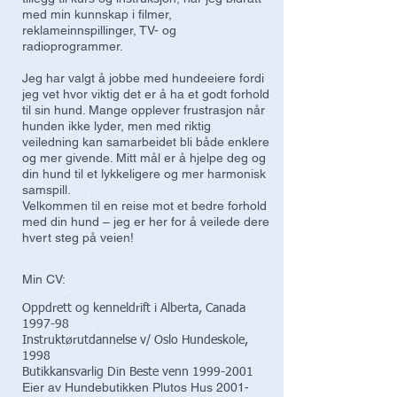
med min kunnskap i filmer,
reklameinnspillinger, TV- og
radioprogrammer.
Jeg har valgt å jobbe med hundeeiere fordi
jeg vet hvor viktig det er å ha et godt forhold
til sin hund. Mange opplever frustrasjon når
hunden ikke lyder, men med riktig
veiledning kan samarbeidet bli både enklere
og mer givende. Mitt mål er å hjelpe deg og
din hund til et lykkeligere og mer harmonisk
samspill.
Velkommen til en reise mot et bedre forhold
med din hund – jeg er her for å veilede dere
hvert steg på veien!
Min CV:
Oppdrett og kenneldrift i Alberta, Canada
1997-98
Instruktørutdannelse v/ Oslo Hundeskole,
1998
Butikkansvarlig Din Beste venn
1999-2001
Eier av Hundebutikken Plutos Hus
2001-