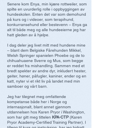
Senere kom Enya, min kjære rottweiler, som
spilte en uvurderlig rolle i oppbyggingen av
hundeskolen. Enten det var som demohund
på kurs og i videoer, som terapihund,
konkurransehund eller bestevenn – Enya ga
alt til både meg og alle hundeeierne jeg har
hatt gleden av å hjelpe.
I dag deler jeg livet mitt med hundene mine
– blant dem Belgiske Fårehunden Mikkel,
Welsh Springer spanielen Phoebe og de to
chihuahuaene Sverre og Mus, som begge
er reddet fra mishandling. Sammen med et
bredt spekter av andre dyr, inkludert hester,
geiter, høner, påfugler, kaniner, ender og en
katt, nyter vi et rikt liv på landet med min
samboer og vårt barn.
Jeg har tilegnet meg omfattende
kompetanse både her i Norge og
internasjonalt, blant annet gjennom
utdannelsen hos Karen Pryor i Washington,
som har gitt meg tittelen
KPA-CTP
(Karen
Pryor Academy-Certified Training Partner). I
tillegg til kurs og instruksjon, har jeg bidratt