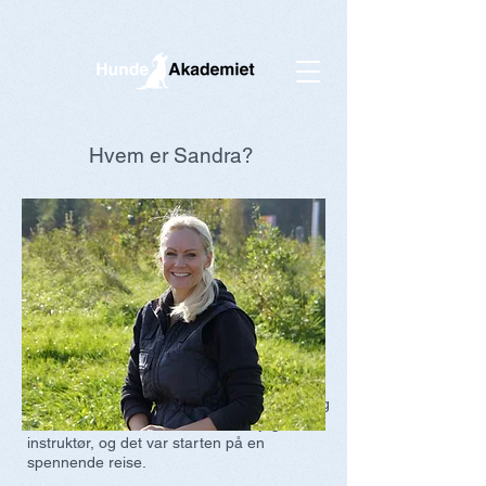
422616148106434
Hvem er Sandra?
Jeg er en aktiv dyrevenn med over 25 års
erfaring med kurs for hundeeiere, og jeg
bor på en idyllisk gård på Østlandet. Min
lidenskap for hunder vokste for fullt da jeg
tok imot Chabli – en livlig dobermann på 8
måneder. Selv om andre så utfordringene
med en hund i puberteten, så jeg
potensialet og gleden som lå i hver
treningsøkt. Gjennom utallige kurs, bøker og
samtaler med erfarne trenere ble jeg selv
instruktør, og det var starten på en
spennende reise.