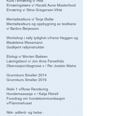
Kurs i ernæring v/ Hills
Ernæringslære v/ Harald Aune Masterfood
Ernæring v/ Stine Gregersen Vihle
Mentaltestkurs v/ Terje Østlie
Mentaltestkurs og oppbygning av testbane
v/ Barbro Børjesson
Workshop i rally lydighet v/Irene Heggen og
Madeleine Wessmann
Godkjent rallyinstruktør
Etologi v/ Morten Bakken
Læringsteori v/ Jon Arne Farsethås
Obervasjon/diagnose v / Per Jostein Matre
Grunnkurs Smeller 2014
Grunnkurs Smeller 2016
Reiki 1 v/Rose Rendering
Hundemassasje v / Katja Petrell
Foredrag om hundekommunikasjon
v/Flammehuset
Nkk- adferd- og helse ·